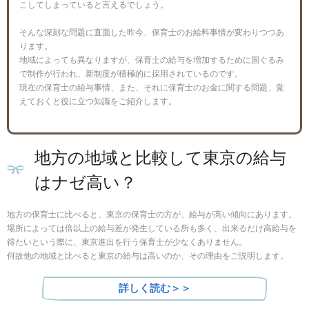
こしてしまっていると言えるでしょう。
そんな深刻な問題に直面した昨今、保育士のお給料事情が変わりつつあ
ります。
地域によっても異なりますが、保育士の給与を増加するために国ぐるみ
で制作が行われ、新制度が積極的に採用されているのです。
現在の保育士の給与事情、また、それに保育士のお金に関する問題、覚
えておくと役に立つ知識をご紹介します。
地方の地域と比較して東京の給与
はナゼ高い？
地方の保育士に比べると、東京の保育士の方が、給与が高い傾向にあります。
場所によっては倍以上の給与差が発生している所も多く、出来るだけ高給与を
得たいという際に、東京進出を行う保育士が少なくありません。
何故他の地域と比べると東京の給与は高いのか、その理由をご説明します。
詳しく読む＞＞