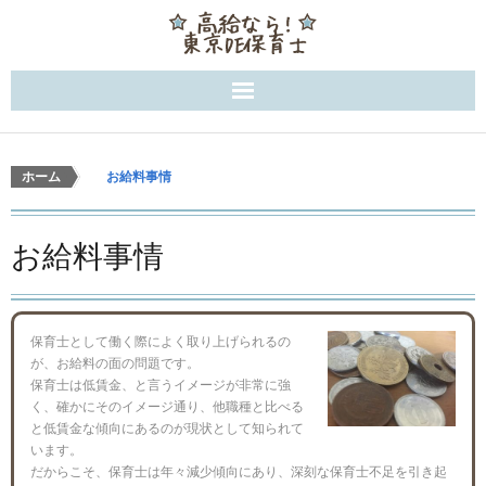
働き方
ホーム
>
お給料事情
お給料事情
お給料事情
地域ごとの保育
保育士として働く際によく取り上げられるの
が、お給料の面の問題です。
保育士は低賃金、と言うイメージが非常に強
く、確かにそのイメージ通り、他職種と比べる
と低賃金な傾向にあるのが現状として知られて
います。
だからこそ、保育士は年々減少傾向にあり、深刻な保育士不足を引き起