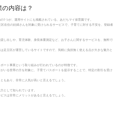
業の内容は？
の1つが、運用サイトにも掲載されている、あだちマイ保育園です。
立区在住の妊婦さんを対象に受けられるサービスで、子育てに対する不安を、登録
の貸し出しや、育児体験、身長体重測定など、お子さんに関するサービスを、無料で
本は足立区が運営しているサイトですので、気軽に負担無く使える点が大きな魅力と
スポート事業という取り組みが行われているのが特徴です。
方がいる世帯の方を対象に、子育てパスポートを提示することで、特定の割引を受け
こともあり、非常に人気が高いと言えるでしょう。
魅力として知られています。
ービスは非常にメリットがあると言えるでしょう。