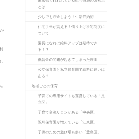
東京都で行われている給与待遇の改善策
とは
少しでも貯金しよう！生活節約術
住宅手当が貰える！借り上げ社宅制度に
者が
ついて
園長になれば給料アップは期待でき
利
る！？
低賃金の問題が起きてしまった理由
し
公立保育園と私立保育園で給料に違いは
ある？
地域ごとの保育
ら
子育ての専用サイトも運営している「足
立区」
子育て交流サロンがある「中央区」
認可保育園が増えている「江東区」
子供のための遊び場も多い「豊島区」