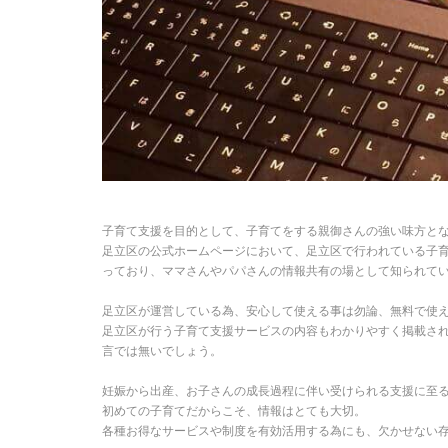
子育て支援を目的として、子育てをする親御さんの強い味方と
足立区の公式ホームページにおいて、足立区で行われている子
っており、ママさんやパパさんの情報共有の場として知られて
足立区が運営している為、安心して使える事は勿論、無料で使え
足立区が行う子育て支援サービスの内容もわかりやすく掲載さ
言では無いでしょう。
妊娠から出産、お子さんの成長過程に伴い受けられる支援に至
初めての子育てだからこそ、情報はとても大切。
各種お得なサービスや制度を有効活用する為にも、欠かせない